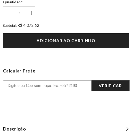
Quantidade:
Decrease
Increase
quantity
quantity
for
for
R$ 4.072,62
Subtotal:
Tapete
Tapete
Retangular
Retangular
Cód.
Cód.
ADICIONAR AO CARRINHO
9550
9550
/
/
3,00m
3,00m
X
X
4,00m
4,00m
Calcular Frete
VERIFICAR
Descrição